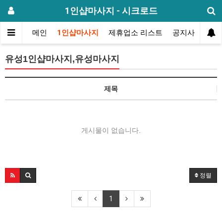
1인샵마사지 - 시크로드
메인
1인샵마사지
제휴업소 리스트
공지사항
방
유성1인샵마사지,유성마사지
제목
게시물이 없습니다.
정렬
1