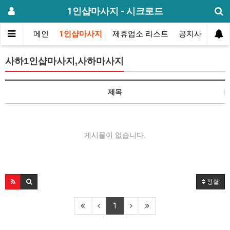
1인샵마사지 - 시크로드
메인
1인샵마사지
제휴업소 리스트
공지사항
방
사하1인샵마사지,사하마사지
제목
게시물이 없습니다.
정렬
1