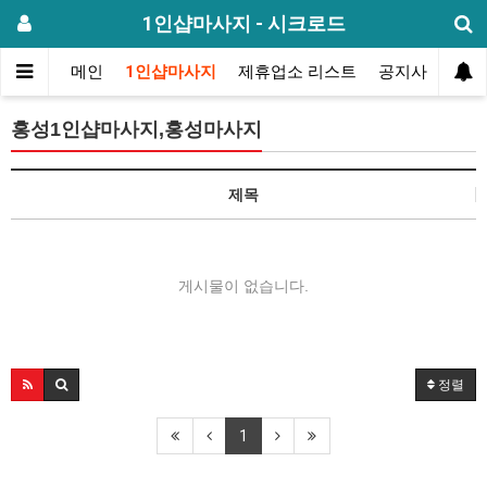
1인샵마사지 - 시크로드
메인
1인샵마사지
제휴업소 리스트
공지사항
방
홍성1인샵마사지,홍성마사지
제목
게시물이 없습니다.
정렬
1