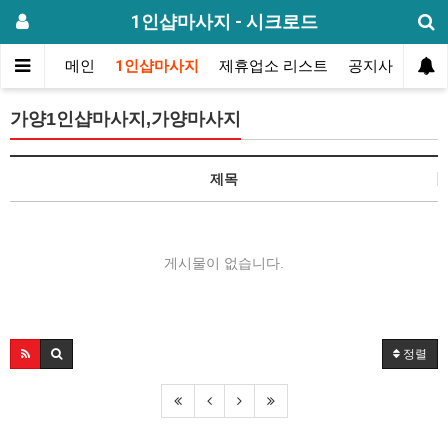
1인샵마사지 - 시크로드
메인
1인샵마사지
제휴업소 리스트
공지사항
방
가양1인샵마사지,가양마사지
제목
게시물이 없습니다.
정렬