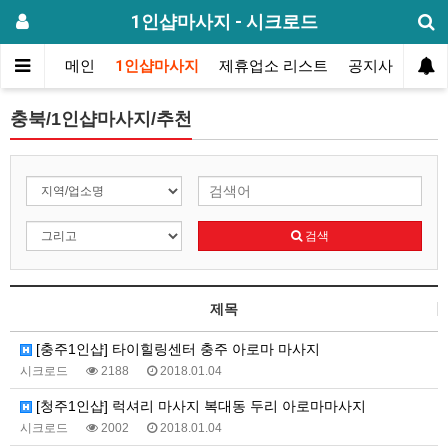
1인샵마사지 - 시크로드
메인
1인샵마사지
제휴업소 리스트
공지사항
방
충북/1인샵마사지/추천
검색
제목
[충주1인샵] 타이힐링센터 충주 아로마 마사지
시크로드
2188
2018.01.04
[청주1인샵] 럭셔리 마사지 복대동 두리 아로마마사지
시크로드
2002
2018.01.04