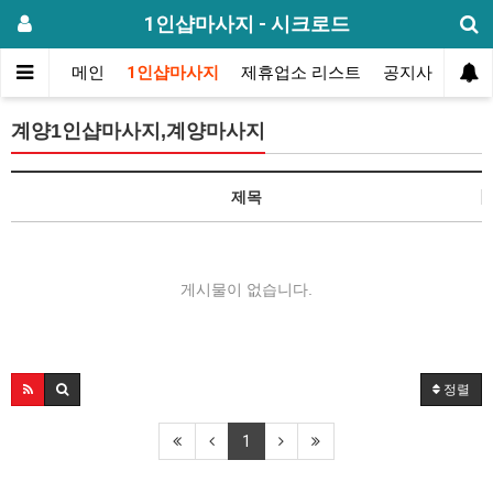
1인샵마사지 - 시크로드
메인
1인샵마사지
제휴업소 리스트
공지사항
방
계양1인샵마사지,계양마사지
제목
게시물이 없습니다.
정렬
1