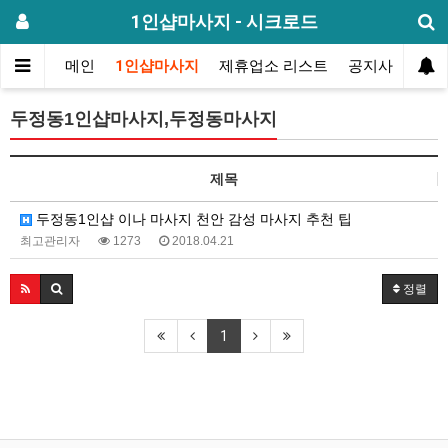
1인샵마사지 - 시크로드
메인
1인샵마사지
제휴업소 리스트
공지사항
방
두정동1인샵마사지,두정동마사지
제목
두정동1인샵 이나 마사지 천안 감성 마사지 추천 팁
최고관리자
1273
2018.04.21
정렬
1