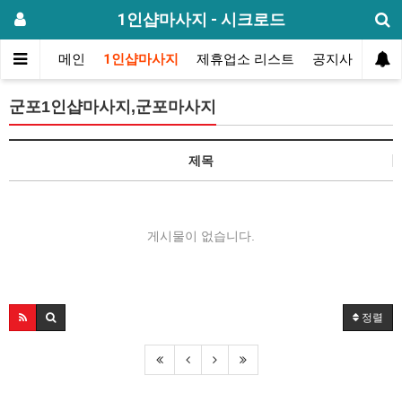
1인샵마사지 - 시크로드
메인
1인샵마사지
제휴업소 리스트
공지사항
방
군포1인샵마사지,군포마사지
제목
게시물이 없습니다.
정렬