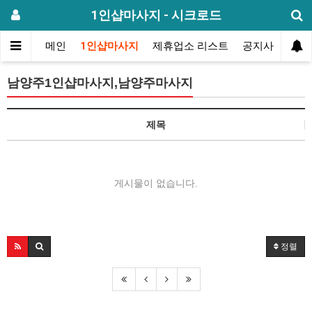
1인샵마사지 - 시크로드
메인
1인샵마사지
제휴업소 리스트
공지사항
방
남양주1인샵마사지,남양주마사지
제목
게시물이 없습니다.
정렬