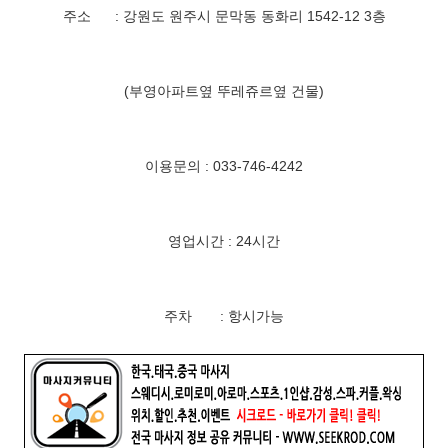
주소 : 강원도 원주시 문막동 동화리 1542-12 3층
(부영아파트옆 뚜레쥬르옆 건물)
이용문의 : 033-746-4242
영업시간 : 24시간
주차 : 항시가능